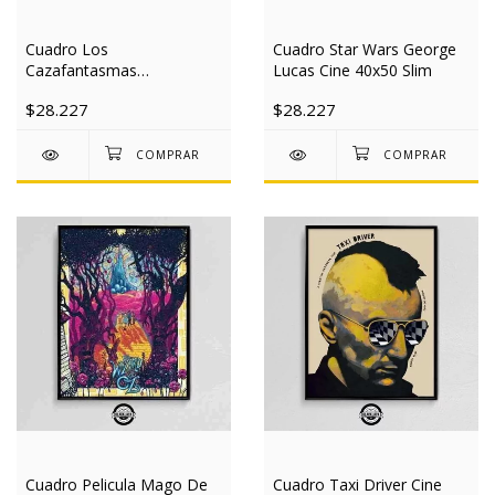
Cuadro Los
Cuadro Star Wars George
Cazafantasmas
Lucas Cine 40x50 Slim
Ghostbusters Retro Cine
$28.227
$28.227
40x50 Slim
Cuadro Pelicula Mago De
Cuadro Taxi Driver Cine