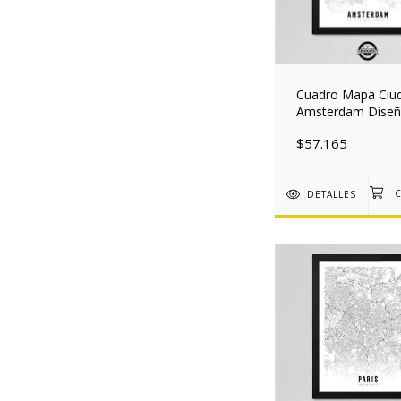
Cuadro Mapa Ciu
Amsterdam Dise
Nordico Deco 30
$57.165
Mad
DETALLES