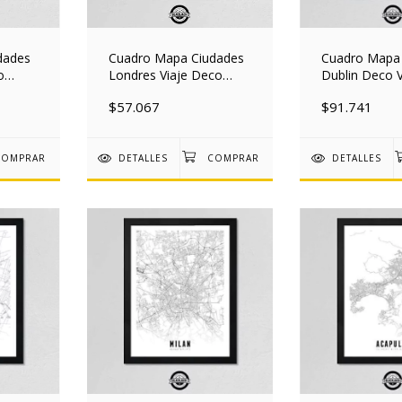
dades
Cuadro Mapa Ciudades
Cuadro Mapa
o
Londres Viaje Deco
Dublin Deco V
ad
Nordico 30x40 Mad
Nordico 30x
$57.067
$91.741
DETALLES
DETALLES