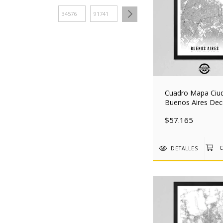
Cuadro Mapa Ciu
Buenos Aires De
Nordico 30x40 M
$57.165
DETALLES