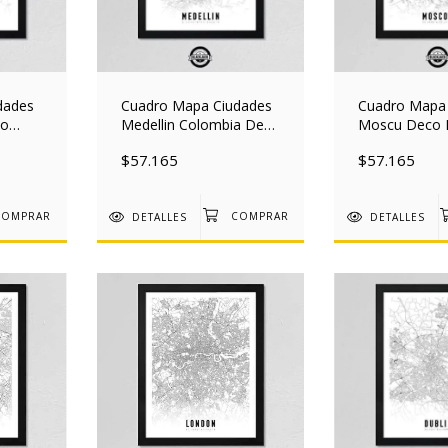
dades
Cuadro Mapa Ciudades
Cuadro Mapa
ño
Medellin Colombia Deco
Moscu Deco 
x40
30x40 Mad
30x40 Mad
$57.165
$57.165
DETALLES
DETALLES