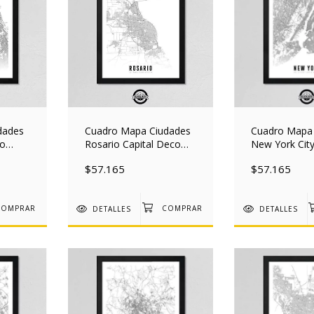
dades
Cuadro Mapa Ciudades
Cuadro Mapa
co
Rosario Capital Deco
New York Cit
ad
Nordico 30x40 Mad
Deco 30x40 
$57.165
$57.165
DETALLES
DETALLES