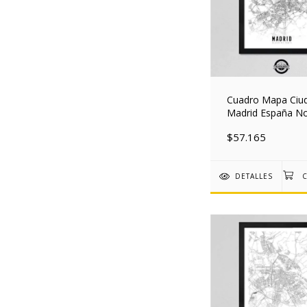
Cuadro Mapa Ciu
Madrid España No
30x40 Mad
$57.165
DETALLES