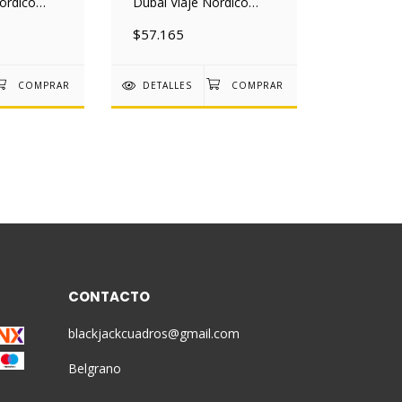
ordico
Dubai Viaje Nordico
30x40 Mad
$57.165
DETALLES
CONTACTO
blackjackcuadros@gmail.com
Belgrano