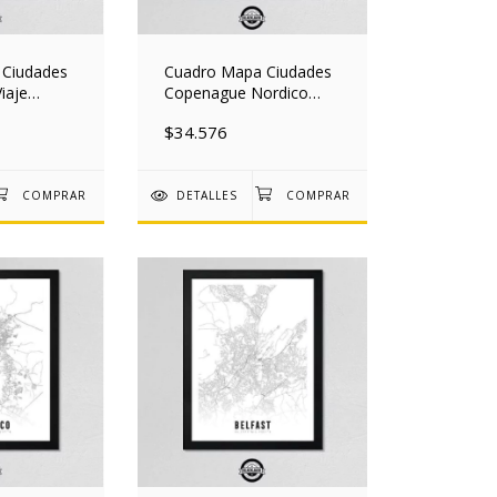
 Ciudades
Cuadro Mapa Ciudades
iaje
Copenague Nordico
40 Mad
30x40 Mad
$34.576
DETALLES