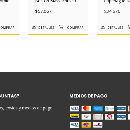
ordico
Boston Massachusetts
Copenague N
Nordico 30x40 Mad
30x40 Mad
$57.067
$34.576
DETALLES
DETALLES
GUNTAS?
MEDIOS DE PAGO
as, envíos y medios de pago