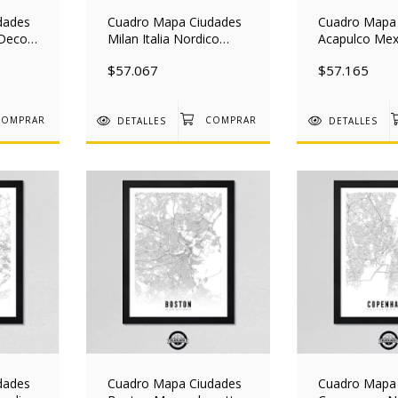
dades
Cuadro Mapa Ciudades
Cuadro Mapa
 Deco
Milan Italia Nordico
Acapulco Mex
ad
Deco 30x40 Mad
Nordico Deco
$57.067
$57.165
Mad
DETALLES
DETALLES
dades
Cuadro Mapa Ciudades
Cuadro Mapa