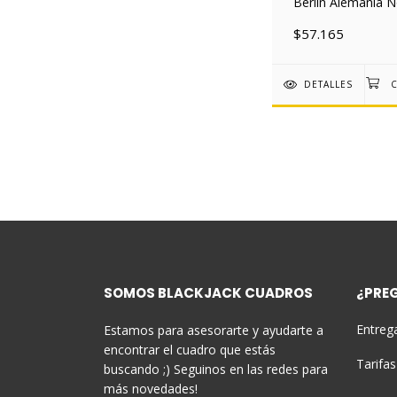
Berlin Alemania N
Deco 30x40 Mad
$57.165
DETALLES
SOMOS BLACKJACK CUADROS
¿PRE
Entreg
Estamos para asesorarte y ayudarte a
encontrar el cuadro que estás
Tarifas
buscando ;) Seguinos en las redes para
más novedades!