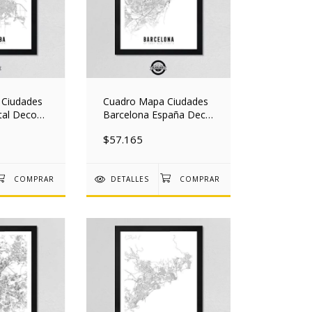
 Ciudades
Cuadro Mapa Ciudades
tal Deco
Barcelona España Deco
40 Mad
Nordico 30x40 Mad
$57.165
DETALLES